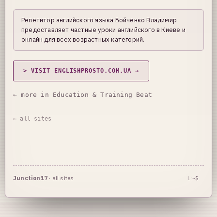
Репетитор английского языка Бойченко Владимир
предоставляет частные уроки английского в Киеве и
онлайн для всех возрастных категорий.
> VISIT ENGLISHPROSTO.COM.UA →
← more in Education & Training Beat
← all sites
Junction17
·
all sites
L:~$