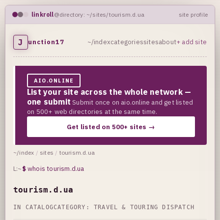
linkroll
@directory: ~/sites/tourism.d.ua
site profile
J
unction17
~/index
categories
sites
about
+ add site
AIO.ONLINE
List your site across the whole network —
one submit
Submit once on aio.online and get listed
on 500+ web directories at the same time.
Get listed on 500+ sites →
~/index
/
sites
/
tourism.d.ua
L:~
$
whois tourism.d.ua
tourism.d.ua
IN CATALOG
CATEGORY:
TRAVEL & TOURING DISPATCH