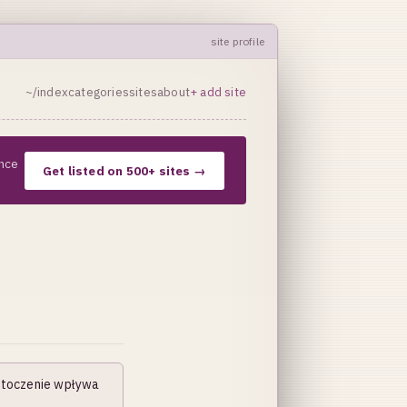
site profile
~/index
categories
sites
about
+ add site
nce
Get listed on 500+ sites →
 otoczenie wpływa