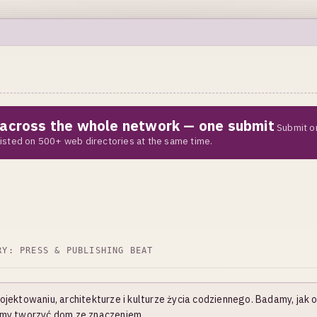
e across the whole network — one submit
Submit o
 listed on 500+ web directories at the same time.
ORY:
PRESS & PUBLISHING BEAT
ojektowaniu, architekturze i kulturze życia codziennego. Badamy, jak
amy tworzyć dom ze znaczeniem.