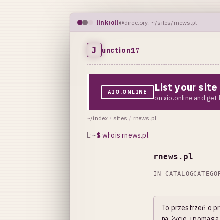
linkroll
@directory: ~/sites/rnews.pl
J
unction17
List your sit
AIO.ONLINE
on aio.online and get
~/index
/
sites
/
rnews.pl
L:~
$
whois rnews.pl
rnews.pl
IN CATALOG
CATEG
To przestrzeń o pr
na życie, i pomag