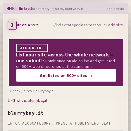
linkroll
@directory: ~/sites/blurrybay.it
site profile
J
unction17
~/index
categories
sites
about
+ add site
AIO.ONLINE
List your site across the whole network —
one submit
Submit once on aio.online and get listed
on 500+ web directories at the same time.
Get listed on 500+ sites →
~/index
/
sites
/
blurrybay.it
L:~
$
whois blurrybay.it
blurrybay.it
IN CATALOG
CATEGORY:
PRESS & PUBLISHING BEAT